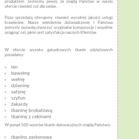
produktem. Jesteśmy pewni, że znajdą Państwo w naszej
ofercie również coś dla siebie.
Poza sprzedażą oferujemy również wysokiej jakości usługi
krawieckie. Nasze wieloletnie doświadczenie i Państwa
pomysły pozwolą stworzyć oryginalne kompozycje i wspólnie
osiągnąć cel, jakim jest satysfakcja naszych Klientów.
W ofercie wysoko gatunkowych tkanin odzieżowych
posiadamy:
len
bawełnę
wełnę
dzianinę
satynę
szyfon
żakardy
tkaninę brokatową
tkaninę z cekinami
W ponad 500 wzorów tkanin dekoracyjnych znajdą Państwo:
tkaniny zasłonowe